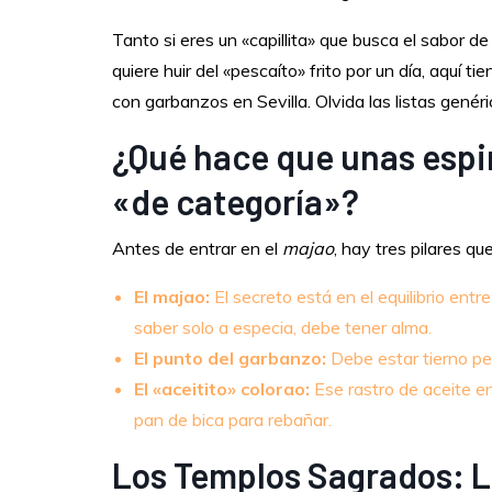
Tanto si eres un «capillita» que busca el sabor d
quiere huir del «pescaíto» frito por un día, aquí t
con garbanzos en Sevilla. Olvida las listas genéri
¿Qué hace que unas esp
«de categoría»?
Antes de entrar en el
majao
, hay tres pilares q
El majao:
El secreto está en el equilibrio entr
saber solo a especia, debe tener alma.
El punto del garbanzo:
Debe estar tierno per
El «aceitito» colorao:
Ese rastro de aceite en 
pan de bica para rebañar.
Los Templos Sagrados: L