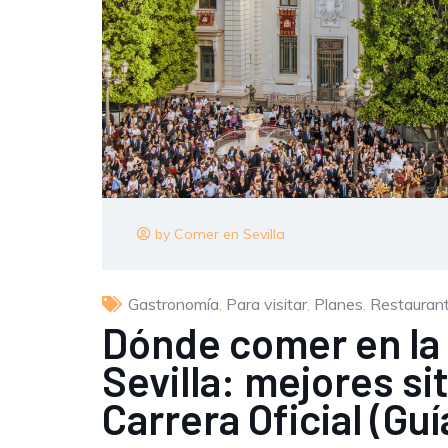
by Comer en Sevilla
Gastronomía
,
Para visitar
,
Planes
,
Restauran
Dónde comer en la
Sevilla: mejores si
Carrera Oficial (Gu