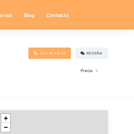
erías
Blog
Contacto
633 46 19 16
RESEÑA
Precio
€
+
−