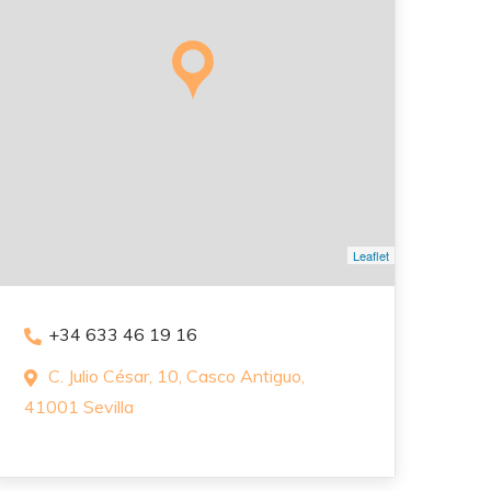
Leaflet
+34 633 46 19 16
C. Julio César, 10, Casco Antiguo,
41001 Sevilla